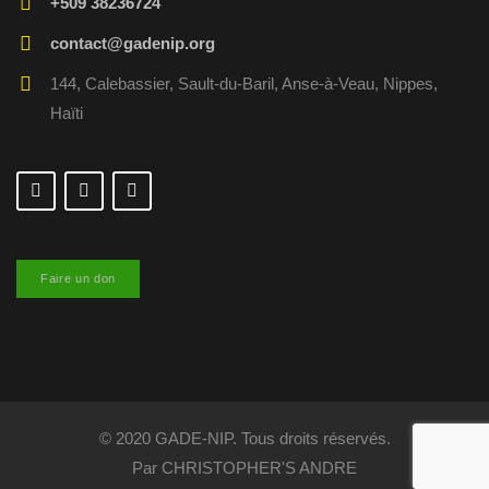
+509 38236724
contact@gadenip.org
144, Calebassier, Sault-du-Baril, Anse-à-Veau, Nippes,
Haïti
Faire un don
© 2020 GADE-NIP. Tous droits réservés.
Par CHRISTOPHER'S ANDRE