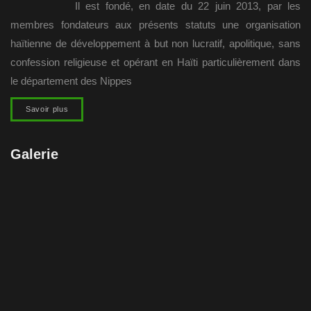
e
.
Il est fondé, en date du 22 juin 2013, par les
t
m
membres fondateurs aux présents statuts une organisation
e
i
haïtienne de développement à but non lucratif, apolitique, sans
n
o
confession religieuse et opérant en Haïti particulièrement dans
t
le département des Nippes
n
d
Savoir plus
e
v
Galerie
u
e
s
É
v
è