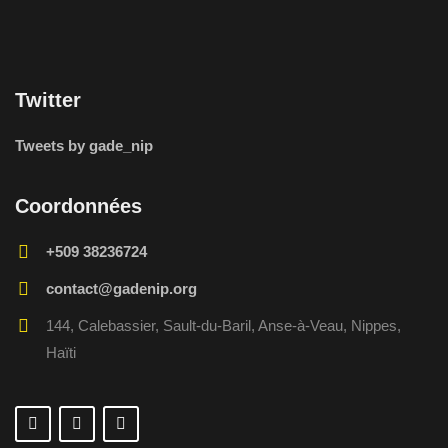
n
e
m
Twitter
e
n
Tweets by gade_nip
t
s
Coordonnées
+509 38236724
contact@gadenip.org
144, Calebassier, Sault-du-Baril, Anse-à-Veau, Nippes,
Haïti