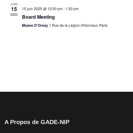
r
h
JUIN
g
c
e
15
15 juin 2020 @ 12:00 pm
-
1:30 pm
h
e
a
2020
c
Board Meeting
e
t
r
t
Musee D’Orsay
1 Rue de la Légion d'Honneur, Paris
i
i
c
o
o
h
n
n
e
d
n
e
e
e
v
t
z
u
u
n
e
n
a
s
e
v
É
d
v
i
a
è
t
g
A Propos de GADE-NIP
n
e
a