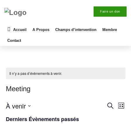
Faire un don
Accueil
A Propos
Champs d’intervention
Membre
Contact
Il n’y a pas d’évènements à venir.
Meeting
N
À venir
R
R
L
e
a
i
e
S
c
Derniers Évènements passés
s
v
h
é
c
t
e
i
e
l